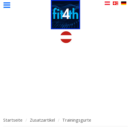
Modelle
Zusatzartikel
Wissenswertes
Kontakt
Home
Videos
Startseite
Zusatzartikel
Trainingsgurte